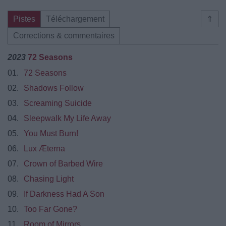
Pistes
Téléchargement
⇑
Corrections & commentaires
2023
72 Seasons
01.
72 Seasons
02.
Shadows Follow
03.
Screaming Suicide
04.
Sleepwalk My Life Away
05.
You Must Burn!
06.
Lux Æterna
07.
Crown of Barbed Wire
08.
Chasing Light
09.
If Darkness Had A Son
10.
Too Far Gone?
11.
Room of Mirrors