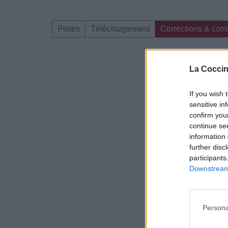
Pistes
Téléchargement
Corrections & com
Dire «merci» pour 
La Coccin
If you wish 
sensitive in
confirm you
continue se
information 
further disc
participants
Downstream 
Persona