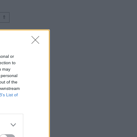
⇑
sonal or
ection to
ou may
 personal
out of the
 downstream
B’s List of