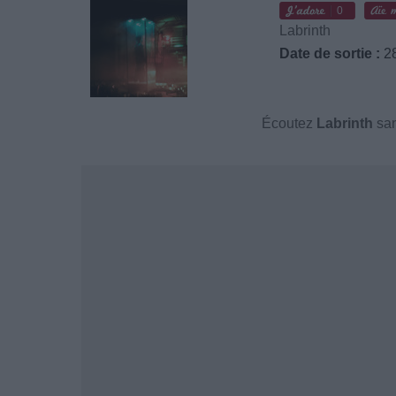
0
Labrinth
Date de sortie :
28
Écoutez
Labrinth
san