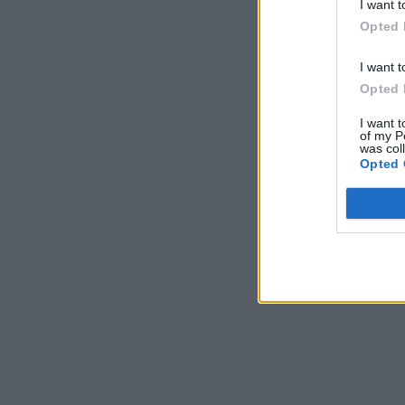
I want t
Opted 
I want t
Opted 
I want t
of my P
was col
Opted 