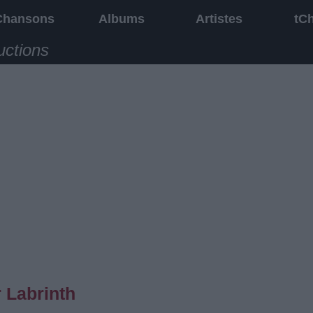
Chansons
Albums
Artistes
tC
uctions
 Labrinth