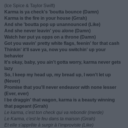
(Ice Spice & Taylor Swift)
Karma is ya chеck's 'boutta bounce (Damn)
Karma is the fire in your house (Grrah)
And she 'boutta pop up unannounced (Like)
And she never leavin' you alone (Damn)
Watch her put ya opps on a throne (Damn)
Got you wavin' pretty white flags, feenin' for that cash
Thinkin' it'll save ya, now you switchin' up your
behavior
It's okay, baby, you ain't gotta worry, karma never gets
lazy
So, I keep my head up, my bread up, I won't let up
(Never)
Promise that you'll never endeavor with none lesser
(Ever, ever)
I be draggin' that wagon, karma is a beauty winning
that pageant (Grrah)
Le karma, c'est ton chеck qui va rebondir (merde)
Le Karma, c'est le feu dans ta maison (Grrah)
Et elle s'apprête à surgir à l'improviste (Like)