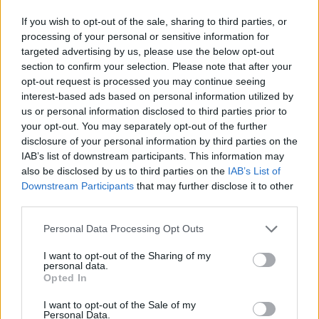
Moi et le karma on est comme ça
If you wish to opt-out of the sale, sharing to third parties, or
processing of your personal or sensitive information for
(Taylor Swift, Ice Spice)
targeted advertising by us, please use the below opt-out
Karma is my boyfriend
section to confirm your selection. Please note that after your
Karma is a god (Ah)
opt-out request is processed you may continue seeing
Karma is my bestie (Mmm)
interest-based ads based on personal information utilized by
Karma's a relaxing thought
us or personal information disclosed to third parties prior to
Karma's gonna hold you down
your opt-out. You may separately opt-out of the further
Le karma est mon petit ami
disclosure of your personal information by third parties on the
Le karma est un dieu (Ah)
IAB’s list of downstream participants. This information may
Le Karma est ma meilleure amie (Mmm)
also be disclosed by us to third parties on the
IAB’s List of
Le karma est une pensée relaxante
Downstream Participants
that may further disclose it to other
Le karma va te retenir
third parties.
Personal Data Processing Opt Outs
I want to opt-out of the Sharing of my
personal data.
Opted In
I want to opt-out of the Sale of my
Personal Data.