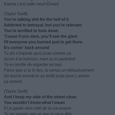
Karma c'est cette meuf (Grrah)
(Taylor Swift)
You're talking shit for the hell of it
Addicted to betrayal, but you're relevant
You're terrified to look down
'Cause if you dare, you'll see the glare
Of everyone you burned just to get there
It's comin' back around
Tu dis n'importe quoi juste comme ça
Accro à la trahison, mais tu es pertinent
Tu es terrifié de regarder en bas
Parce que si tu le fais, tu verras un éblouissement
De tout le monde tu as brûlé juste pour y arriver
ça revient
(Taylor Swift)
And I keep my side of the street clean
You wouldn't know what I mean
Et je garde mon côté de la rue propre
Tu ne saurais pas ce que je veux dire