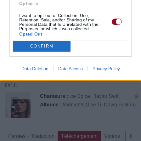
Opted In
I want to opt-out of Collection, Use,
Retention, Sale, and/or Sharing of my
Personal Data that Is Unrelated with the
Purposes for which it was collected.
Opted Out
CONFIRM
Data Deletion
Data Access
Privacy Policy
Publié par
KCheu
le 27 mai 2023 à
55178
3
4
6
8h11.
Chanteurs :
Ice Spice
,
Taylor Swift
Albums :
Midnights (The Til Dawn Edition)
Paroles + Traduction
Téléchargement
Vidéos
⇑