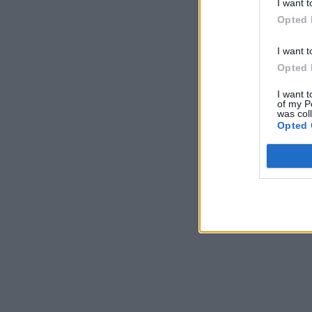
I want t
Opted 
I want t
Opted 
I want t
of my P
was col
Opted 