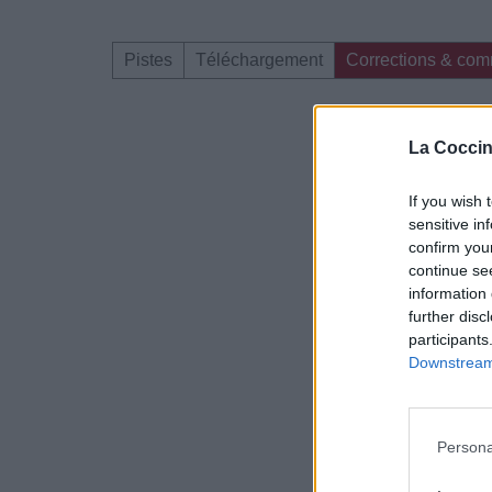
Pistes
Téléchargement
Corrections & com
Dire «merci» pour 
La Coccin
If you wish 
sensitive in
confirm you
continue se
information 
further disc
participants
Downstream 
Persona