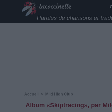
Paroles de chansons et trad
Accueil
>
Mild High Club
Album «Skiptracing», par Mi