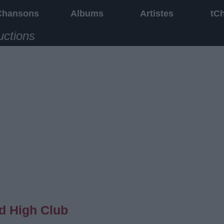
Chansons
Albums
Artistes
tC
uctions
ld High Club