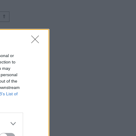
⇑
sonal or
ection to
ou may
 personal
out of the
 downstream
B’s List of