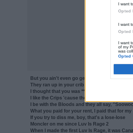
I want t
Opted 
I want t
Opted 
I want t
of my P
was col
Opted 
But you ain't even go get your chains back (
They ran up in your crib and took your plati
I thought that you was ****, what's up with that
I like the Crips 'cause the money in my pocket
I be with the Bloods and they all say, "Soowo
What you paid for your rent, I paid that for m
If you try to diss me, boy, that's a lose-lose
Moncler on me since Luv Is Rage 2
When I made the first Luv Is Rage, it was Ca