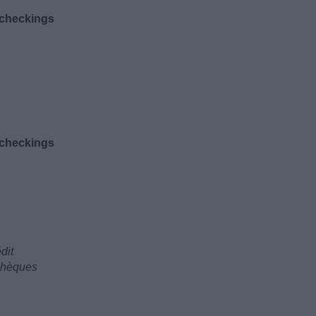
t checkings
t checkings
dit
 chèques