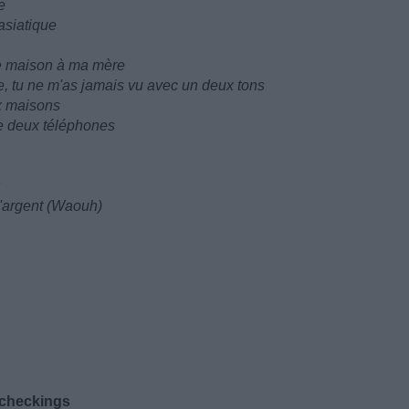
e
asiatique
le maison à ma mère
e, tu ne m'as jamais vu avec un deux tons
ux maisons
e deux téléphones
 l'argent (Waouh)
t checkings