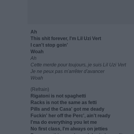
Ah
This shit forever, I'm Lil Uzi Vert
I can't stop goin'
Woah
Ah
Cette merde pour toujours, je suis Lil Uzi Vert
Je ne peux pas m'arrêter d'avancer
Woah
(Refrain)
Rigatoni is not spaghetti
Racks is not the same as fetti
Pills and the Casa' got me deady
Fuckin' her off the Perc', ain't ready
I'ma do everything you let me
No first class, I'm always on jetties