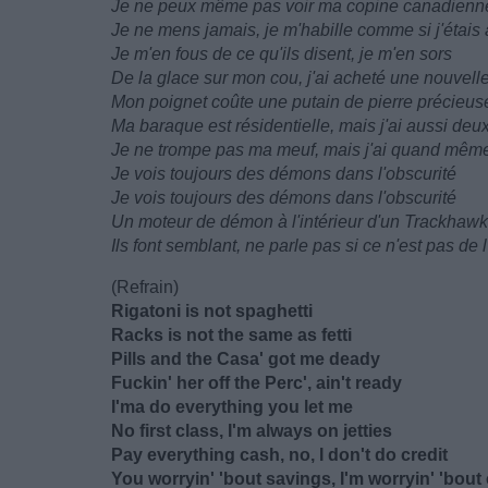
Je ne peux même pas voir ma copine canadienn
Je ne mens jamais, je m'habille comme si j'étais 
Je m'en fous de ce qu'ils disent, je m'en sors
De la glace sur mon cou, j'ai acheté une nouvel
Mon poignet coûte une putain de pierre précieus
Ma baraque est résidentielle, mais j'ai aussi de
Je ne trompe pas ma meuf, mais j'ai quand mêm
Je vois toujours des démons dans l'obscurité
Je vois toujours des démons dans l'obscurité
Un moteur de démon à l'intérieur d'un Trackhawk
Ils font semblant, ne parle pas si ce n'est pas de
(Refrain)
Rigatoni is not spaghetti
Racks is not the same as fetti
Pills and the Casa' got me deady
Fuckin' her off the Perc', ain't ready
I'ma do everything you let me
No first class, I'm always on jetties
Pay everything cash, no, I don't do credit
You worryin' 'bout savings, I'm worryin' 'bou