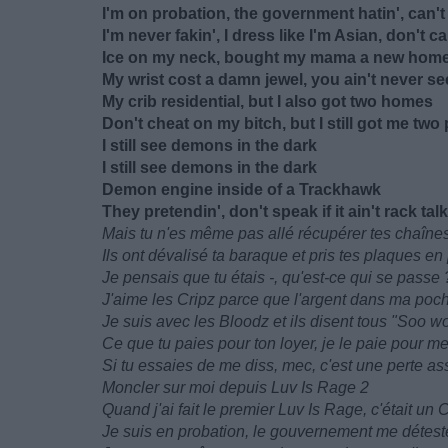
I'm on probation, the government hatin', can
I'm never fakin', I dress like I'm Asian, don't 
Ice on my neck, bought my mama a new hom
My wrist cost a damn jewel, you ain't never s
My crib residential, but I also got two homes
Don't cheat on my bitch, but I still got me tw
I still see demons in the dark
I still see demons in the dark
Demon engine inside of a Trackhawk
They pretendin', don't speak if it ain't rack ta
Mais tu n'es même pas allé récupérer tes chaînes
Ils ont dévalisé ta baraque et pris tes plaques en 
Je pensais que tu étais -, qu'est-ce qui se passe
J'aime les Cripz parce que l'argent dans ma poch
Je suis avec les Bloodz et ils disent tous "Soo w
Ce que tu paies pour ton loyer, je le paie pour 
Si tu essaies de me diss, mec, c'est une perte a
Moncler sur moi depuis Luv Is Rage 2
Quand j'ai fait le premier Luv Is Rage, c'était u
Je suis en probation, le gouvernement me détest