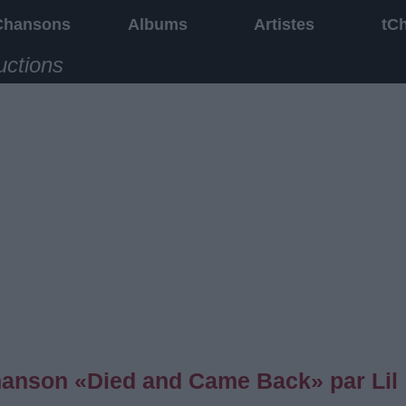
Chansons
Albums
Artistes
tC
uctions
chanson «Died and Came Back» par Lil