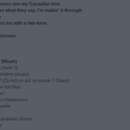
't even see my Canadian boo
care what they say, I'm makin' it through
e
een me with a two-tone
o phones
lk (Woah)
 (hein ?)
platine (ouais)
 ? (Qu'est-ce qui se passe ? Ouais)
e est bleu
oo"
mes chaussures
ssurée
n Canadian Goose
e