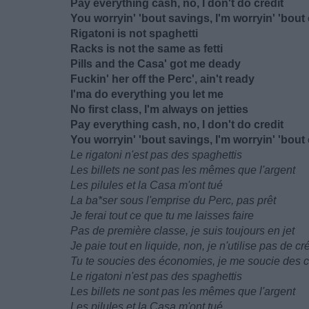
Pay everything cash, no, I don't do credit
You worryin' 'bout savings, I'm worryin' 'bou
Rigatoni is not spaghetti
Racks is not the same as fetti
Pills and the Casa' got me deady
Fuckin' her off the Perc', ain't ready
I'ma do everything you let me
No first class, I'm always on jetties
Pay everything cash, no, I don't do credit
You worryin' 'bout savings, I'm worryin' 'bou
Le rigatoni n'est pas des spaghettis
Les billets ne sont pas les mêmes que l'argent
Les pilules et la Casa m'ont tué
La ba*ser sous l'emprise du Perc, pas prêt
Je ferai tout ce que tu me laisses faire
Pas de première classe, je suis toujours en jet
Je paie tout en liquide, non, je n'utilise pas de cré
Tu te soucies des économies, je me soucie des
Le rigatoni n'est pas des spaghettis
Les billets ne sont pas les mêmes que l'argent
Les pilules et la Casa m'ont tué