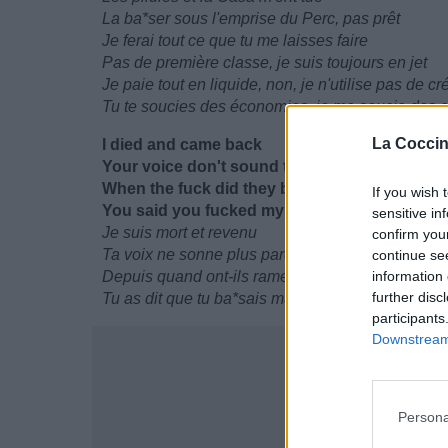
La ba*ser sous l'emprise du Perc, pas prêt
Je ferai tout ce que tu me laisses faire
Pas de première classe, je suis toujours en jet
Je paie tout en liquide, non, je n'utilise pas de cré
Tu te soucies des économies, je me soucie des
La Coccin
I died and came back
Your voice don't sound the same, get your r
When the fuck did they bring these lames ba
If you wish 
You said you fucked my bitch (I fucked your b
sensitive in
Je suis mort et revenu
confirm you
Ta voix ne sonne plus pareil, retrouve ta tessiture
continue se
Depuis quand ont-ils ramené ces tocards ? (Toca
information 
further disc
Tu as dit que tu ba*sais ma meuf (J'ai ba*sé ta 
participants
Downstream 
Persona