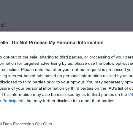
dit
 chèques
elle -
Do Not Process My Personal Information
ange back
ck? (Lame)
to opt-out of the sale, sharing to third parties, or processing of your per
itch too, woah)
formation for targeted advertising by us, please use the below opt-out s
r selection. Please note that after your opt-out request is processed y
eing interest-based ads based on personal information utilized by us or
rd)
disclosed to third parties prior to your opt-out. You may separately opt-
losure of your personal information by third parties on the IAB’s list of
meuf aussi, waouh)
. This information may also be disclosed by us to third parties on the
IA
Participants
that may further disclose it to other third parties.
l Data Processing Opt Outs