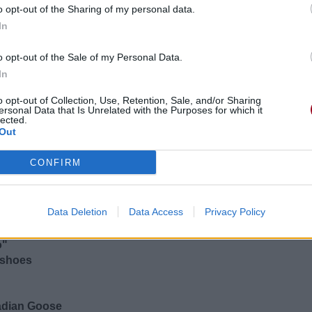
o opt-out of the Sharing of my personal data.
In
o opt-out of the Sale of my Personal Data.
In
o opt-out of Collection, Use, Retention, Sale, and/or Sharing
ersonal Data that Is Unrelated with the Purposes for which it
lected.
Out
CONFIRM
Huh?)
num plaques (Yeah)
Data Deletion
Data Access
Privacy Policy
? (What's up with it?)
 blue
o"
y shoes
nadian Goose