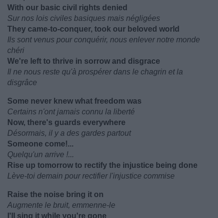
With our basic civil rights denied
Sur nos lois civiles basiques mais négligées
They came-to-conquer, took our beloved world
Ils sont venus pour conquérir, nous enlever notre monde
chéri
We're left to thrive in sorrow and disgrace
Il ne nous reste qu'à prospérer dans le chagrin et la
disgrâce
Some never knew what freedom was
Certains n'ont jamais connu la liberté
Now, there's guards everywhere
Désormais, il y a des gardes partout
Someone come!...
Quelqu'un arrive !...
Rise up tomorrow to rectify the injustice being done
Lève-toi demain pour rectifier l'injustice commise
Raise the noise bring it on
Augmente le bruit, emmenne-le
I'll sing it while you're gone