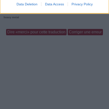
Paroles + Traduction
Téléchargement
Vidéos
⇑
Data Deletion
Data Access
Privacy Policy
Commentaires
heavy metal
Dire «merci» pour cette traduction
Corriger une erreur