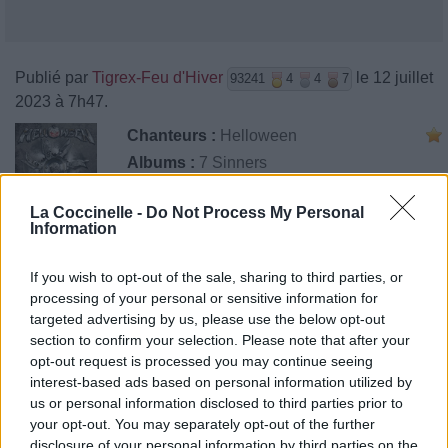
Publié par
Tigrex-Feu d'Hiver
le 12 juillet
93241
4
4
7
2023 à 7h47.
Chanteurs :
Helloween
Albums :
7 Sinners
La Coccinelle -
Do Not Process My Personal
Information
Paroles + Traduction
Téléchargement
Vidéos
⇑
If you wish to opt-out of the sale, sharing to third parties, or
Commentaires
processing of your personal or sensitive information for
targeted advertising by us, please use the below opt-out
section to confirm your selection. Please note that after your
opt-out request is processed you may continue seeing
interest-based ads based on personal information utilized by
Pour prolonger le plaisir musical :
us or personal information disclosed to third parties prior to
your opt-out. You may separately opt-out of the further
Vous aimez chanter, apprenez la guitare chez
disclosure of your personal information by third parties on the