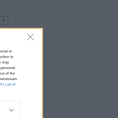
⇑
sonal or
ection to
ou may
 personal
out of the
 downstream
B’s List of