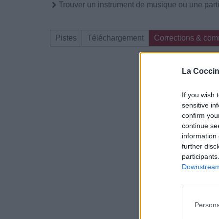
Trouver un instrument de musique ou une partit
Pistes
Téléchargement
Corrections & com
Dire «merci» pour 
La Coccin
If you wish 
sensitive in
confirm you
continue se
information 
further disc
participants
Downstream 
Persona