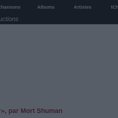
Chansons
Albums
Artistes
tC
uctions
», par Mort Shuman