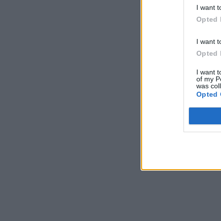
I want t
Opted 
I want t
Opted 
I want t
of my P
was col
Opted 