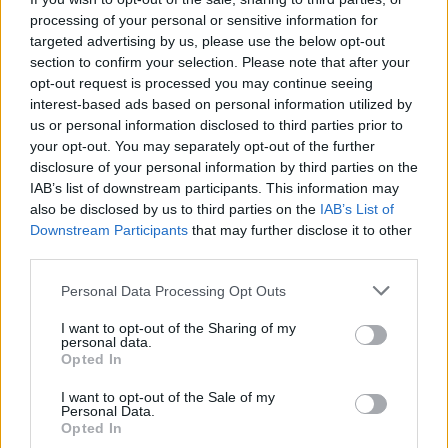
processing of your personal or sensitive information for
targeted advertising by us, please use the below opt-out
section to confirm your selection. Please note that after your
Pistes
Téléchargement
⇑
opt-out request is processed you may continue seeing
Corrections & commentaires
interest-based ads based on personal information utilized by
us or personal information disclosed to third parties prior to
2023
99 Nights (Deluxe)
your opt-out. You may separately opt-out of the further
disclosure of your personal information by third parties on the
03.
Confetti
IAB’s list of downstream participants. This information may
12.
Next to You
also be disclosed by us to third parties on the
IAB’s List of
Downstream Participants
that may further disclose it to other
15.
Feel Good
third parties.
Pistes
Téléchargement
⇑
Personal Data Processing Opt Outs
Corrections & commentaires
I want to opt-out of the Sharing of my
personal data.
Opted In
Pour prolonger le plaisir musical :
Vous aimez chanter, apprenez la guitare chez
I want to opt-out of the Sale of my
Personal Data.
Télécharger légalement les MP3 sur
Opted In
Télécharger légalement les MP3 ou trouver le CD sur