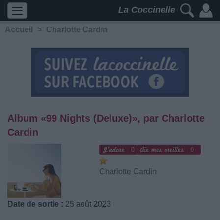
La Coccinelle
Accueil
>
Charlotte Cardin
Album «99 Nights (Deluxe)», par Charlotte
Cardin
0
0
Charlotte Cardin
Date de sortie :
25 août 2023