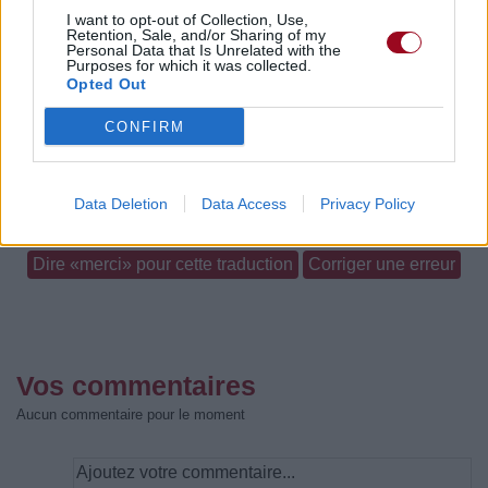
I want to opt-out of Collection, Use,
Retention, Sale, and/or Sharing of my
Trouver des vinyles et des CD sur
Personal Data that Is Unrelated with the
Trouver un instrument de musique ou une partition au
Purposes for which it was collected.
Opted Out
meilleur prix sur
CONFIRM
Pistes
Téléchargement
⇑
Corrections & commentaires
Data Deletion
Data Access
Privacy Policy
Dire «merci» pour cette traduction
Corriger une erreur
Vos commentaires
Aucun commentaire pour le moment