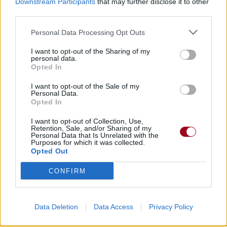
Downstream Participants
that may further disclose it to other
third parties.
Voir la vidéo de «Black & White»
Personal Data Processing Opt Outs
I want to opt-out of the Sharing of my
personal data.
Opted In
Chanson sans vidéo
I want to opt-out of the Sale of my
Personal Data.
Opted In
I want to opt-out of Collection, Use,
Retention, Sale, and/or Sharing of my
Personal Data that Is Unrelated with the
Purposes for which it was collected.
Opted Out
Paroles + Traduction
Téléchargement
Vidéos
⇑
CONFIRM
Commentaires
heavy metal
metal symphonique
Data Deletion
Data Access
Privacy Policy