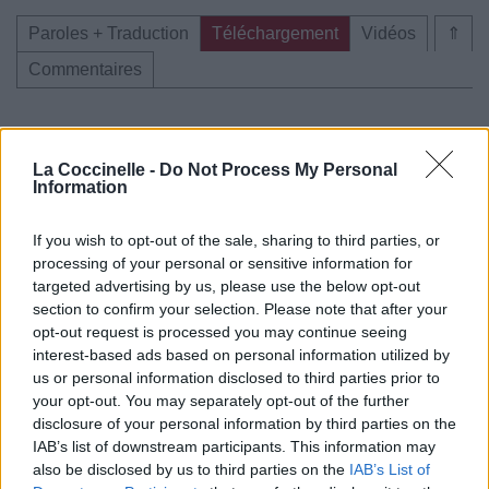
Paroles + Traduction
Téléchargement
Vidéos
⇑
Commentaires
La Coccinelle -
Do Not Process My Personal
Pour prolonger le plaisir musical :
Information
Vous aimez chanter, apprenez la guitare chez
If you wish to opt-out of the sale, sharing to third parties, or
Télécharger légalement les MP3 sur
processing of your personal or sensitive information for
Télécharger légalement les MP3 ou trouver le CD sur
targeted advertising by us, please use the below opt-out
section to confirm your selection. Please note that after your
Trouver des vinyles et des CD sur
opt-out request is processed you may continue seeing
Trouver un instrument de musique ou une partition au
interest-based ads based on personal information utilized by
meilleur prix sur
us or personal information disclosed to third parties prior to
your opt-out. You may separately opt-out of the further
disclosure of your personal information by third parties on the
Paroles + Traduction
Téléchargement
Vidéos
⇑
IAB’s list of downstream participants. This information may
also be disclosed by us to third parties on the
IAB’s List of
Commentaires