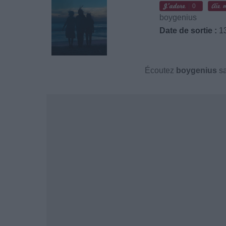
0
boygenius
Date de sortie :
13
Écoutez
boygenius
sa