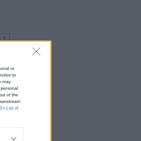
⇑
sonal or
ection to
ou may
 personal
out of the
 downstream
B’s List of