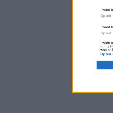
I want t
Opted 
I want t
Opted 
I want t
of my P
was col
Opted 