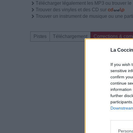
Télécharger légalement les MP3 ou trouver l
Trouver des vinyles et des CD sur
Trouver un instrument de musique ou une partit
Pistes
Téléchargement
Corrections & com
La Coccin
Dire «merci» pour 
If you wish 
sensitive in
confirm you
continue se
information 
further disc
participants
Downstream 
Persona