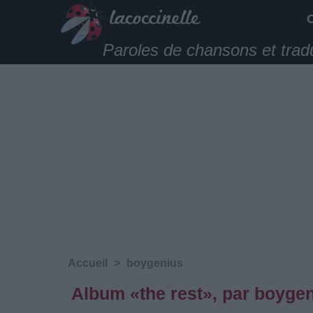
Paroles de chansons et trad
Accueil
>
boygenius
Album «the rest», par boyge