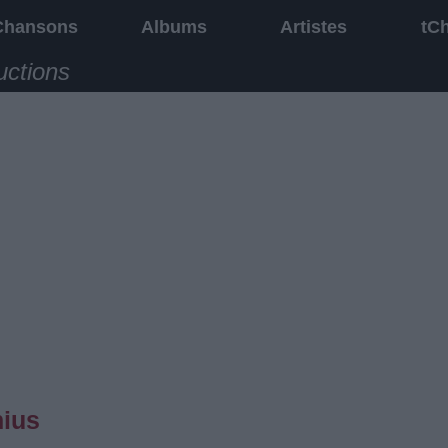
Chansons
Albums
Artistes
tC
uctions
nius