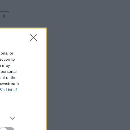
⇑
sonal or
ection to
ou may
 personal
out of the
 downstream
B’s List of