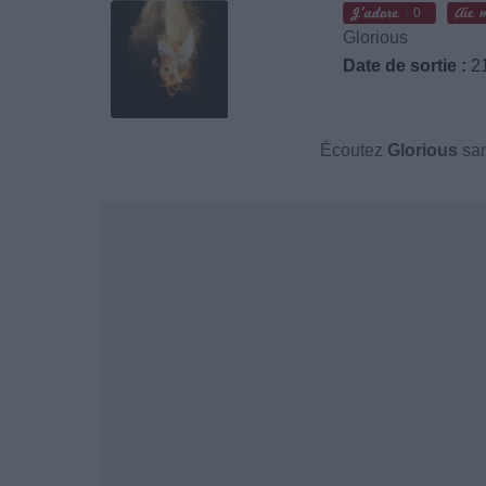
0
Glorious
Date de sortie :
21
Écoutez
Glorious
san