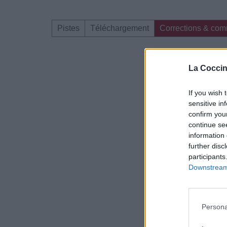
Pistes
Téléchargement
Corrections & com
Dire «merci» pour 
La Coccin
If you wish 
sensitive in
confirm you
continue se
information 
further disc
participants
Downstream 
Persona