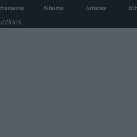
Chansons
Albums
Artistes
tC
uctions