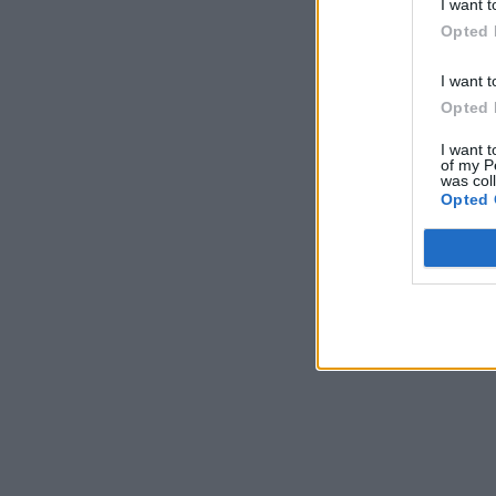
I want t
Opted 
I want t
Opted 
I want t
of my P
was col
Opted 