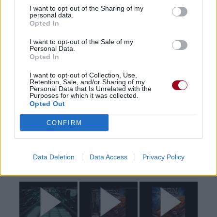
I want to opt-out of the Sharing of my
Pour prolonger le plaisir musical :
personal data.
Opted In
Vous aimez chanter, apprenez la guitare chez
Télécharger légalement les MP3 sur
I want to opt-out of the Sale of my
Personal Data.
Télécharger légalement les MP3 ou trouver le CD sur
Opted In
Trouver des vinyles et des CD sur
I want to opt-out of Collection, Use,
Retention, Sale, and/or Sharing of my
Trouver un instrument de musique ou une partition au
Personal Data that Is Unrelated with the
meilleur prix sur
Purposes for which it was collected.
Opted Out
CONFIRM
Paroles + Traduction
Téléchargement
Vidéos
⇑
Commentaires
Data Deletion
Data Access
Privacy Policy
Voir la vidéo de «The Demon»