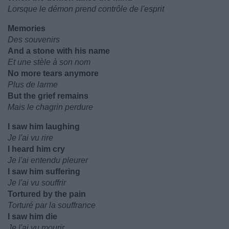
Lorsque le démon prend contrôle de l'esprit
Memories
Des souvenirs
And a stone with his name
Et une stèle à son nom
No more tears anymore
Plus de larme
But the grief remains
Mais le chagrin perdure
I saw him laughing
Je l'ai vu rire
I heard him cry
Je l'ai entendu pleurer
I saw him suffering
Je l'ai vu souffrir
Tortured by the pain
Torturé par la souffrance
I saw him die
Je l'ai vu mourir