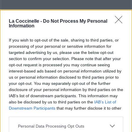
La Coccinelle -
Do Not Process My Personal
Information
If you wish to opt-out of the sale, sharing to third parties, or
Publié par
Tigrex-Feu d'Hiver
le 25
processing of your personal or sensitive information for
93371
4
4
7
targeted advertising by us, please use the below opt-out
novembre 2023 à 7h30.
section to confirm your selection. Please note that after your
Chanteurs :
Iron Savior
opt-out request is processed you may continue seeing
Albums :
Rise of the Hero
interest-based ads based on personal information utilized by
us or personal information disclosed to third parties prior to
your opt-out. You may separately opt-out of the further
disclosure of your personal information by third parties on the
IAB’s list of downstream participants. This information may
Paroles + Traduction
Téléchargement
Vidéos
⇑
also be disclosed by us to third parties on the
IAB’s List of
Downstream Participants
that may further disclose it to other
Commentaires
third parties.
Personal Data Processing Opt Outs