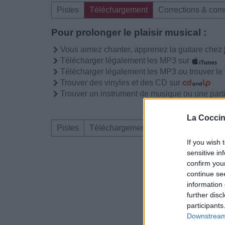
Pistes
Téléchargement
Corrections & com
Pour prolonger le plaisir musical :
Vous aimez chanter, apprenez la guitare chez
Télécharger légalement les MP3 sur
Télécharger légalement les MP3 ou trouver l
Trouver des vinyles et des CD sur
Trouver un instrument de musique ou une partit
La Coccin
Pistes
Téléchargement
Corrections & com
If you wish 
sensitive in
Dire «merci» pour 
confirm you
continue se
information 
further disc
participants
Downstream 