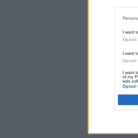
Persona
I want t
Opted 
I want t
Opted 
I want t
of my P
was col
Opted 