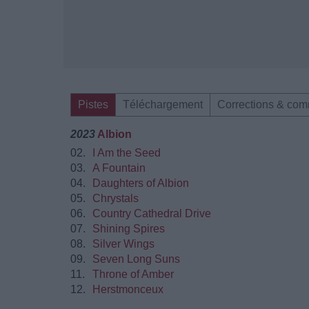
Pistes
Téléchargement
Corrections & com
2023
Albion
02.
I Am the Seed
03.
A Fountain
04.
Daughters of Albion
05.
Chrystals
06.
Country Cathedral Drive
07.
Shining Spires
08.
Silver Wings
09.
Seven Long Suns
11.
Throne of Amber
12.
Herstmonceux