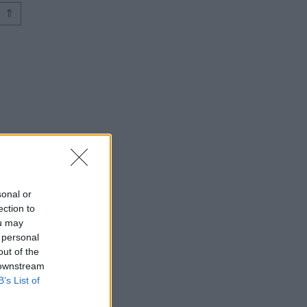
⇑
⇑
sonal or
ection to
ou may
 personal
out of the
 downstream
B’s List of