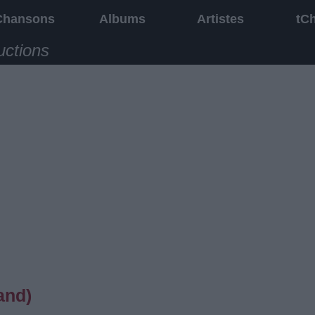
Chansons
Albums
Artistes
tC
uctions
and)