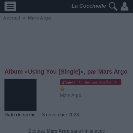
La Coccinelle
Accueil
>
Mars Argo
Album «Using You [Single]», par Mars Argo
0
0
Mars Argo
Date de sortie :
13 novembre 2023
Écoutez
Mars Argo
sans limite avec