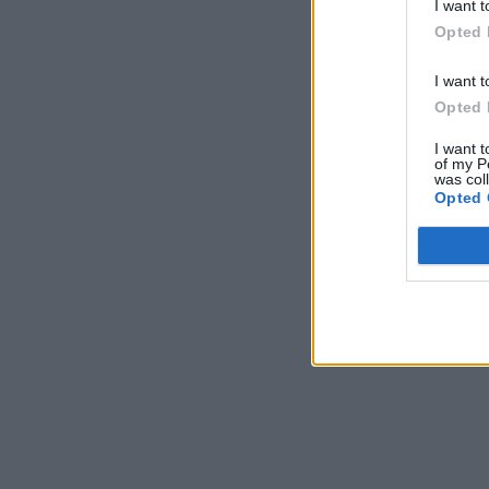
I want t
Opted 
I want t
Opted 
I want t
of my P
was col
Opted 