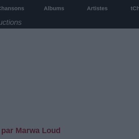
Chansons
Albums
Artistes
tC
uctions
, par Marwa Loud