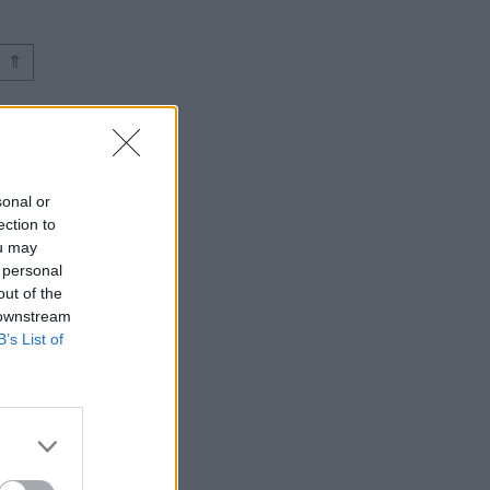
⇑
sonal or
ection to
ou may
 personal
out of the
 downstream
B’s List of