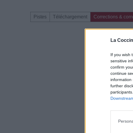
Pistes
Téléchargement
Corrections & com
Dire «merci» pour 
La Coccin
If you wish 
sensitive in
confirm you
continue se
information 
further disc
participants
Downstream 
Persona