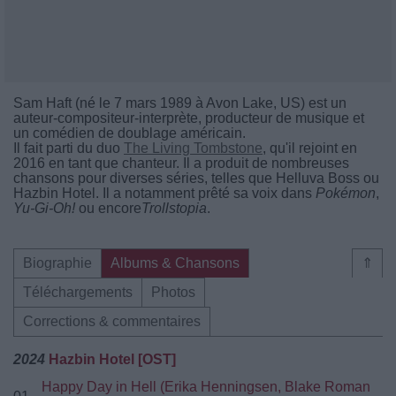
Sam Haft (né le 7 mars 1989 à Avon Lake, US) est un
auteur-compositeur-interprète, producteur de musique et
un comédien de doublage américain.
Il fait parti du duo
The Living Tombstone
, qu'il rejoint en
2016 en tant que chanteur. Il a produit de nombreuses
chansons pour diverses séries, telles que Helluva Boss ou
Hazbin Hotel. Il a notamment prêté sa voix dans
Pokémon
,
Yu-Gi-Oh!
ou encore
Trollstopia
.
Biographie
Albums & Chansons
⇑
Téléchargements
Photos
Corrections & commentaires
2024
Hazbin Hotel [OST]
Happy Day in Hell (Erika Henningsen, Blake Roman