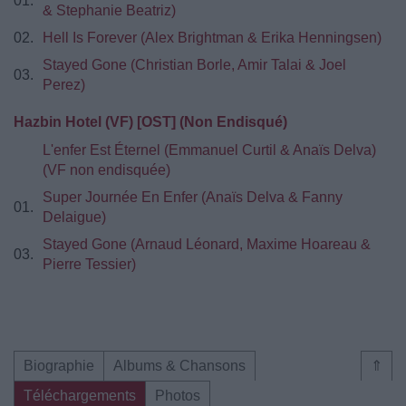
01.
& Stephanie Beatriz)
02.
Hell Is Forever (Alex Brightman & Erika Henningsen)
Stayed Gone (Christian Borle, Amir Talai & Joel
03.
Perez)
Hazbin Hotel (VF) [OST] (Non Endisqué)
L'enfer Est Éternel (Emmanuel Curtil & Anaïs Delva)
(VF non endisquée)
Super Journée En Enfer (Anaïs Delva & Fanny
01.
Delaigue)
Stayed Gone (Arnaud Léonard, Maxime Hoareau &
03.
Pierre Tessier)
Biographie
Albums & Chansons
⇑
Téléchargements
Photos