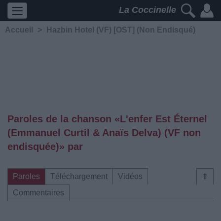
La Coccinelle
Accueil
>
Hazbin Hotel (VF) [OST] (Non Endisqué)
Paroles de la chanson «L'enfer Est Éternel
(Emmanuel Curtil & Anaïs Delva) (VF non
endisquée)» par
Paroles
Téléchargement
Vidéos
⇑
Commentaires