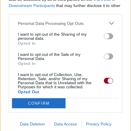
Downstream Participants
that may further disclose it to other
third parties.
Publié par
Doggorse
le 28 avril 2024 à 8h51.
1879
2
5
Personal Data Processing Opt Outs
Chanteurs :
Anaïs Delva
,
Emmanuel
Curtil
I want to opt-out of the Sharing of my
personal data.
Compositeurs :
Andrew Underberg
,
Opted In
Sam Haft
Producteurs :
Andrew Underberg
,
I want to opt-out of the Sale of my
Personal Data.
Sam Haft
Opted In
Auteurs :
Sam Haft
Reprise de la chanson :
Hell Is Forever
I want to opt-out of Collection, Use,
(Alex Brightman & Erika Henningsen)
Retention, Sale, and/or Sharing of my
Personal Data that Is Unrelated with the
Albums :
Hazbin Hotel (VF) [OST] (Non
Purposes for which it was collected.
Opted Out
Endisqué)
CONFIRM
Paroles
Téléchargement
Vidéos
⇑
Commentaires
Data Deletion
Data Access
Privacy Policy