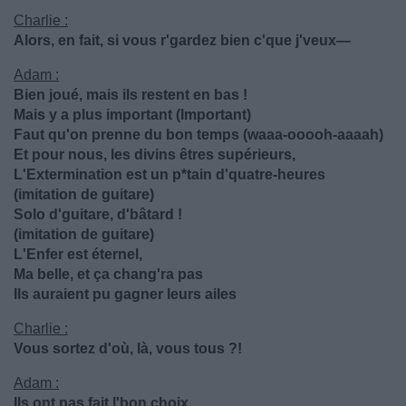
Charlie :
Alors, en fait, si vous r'gardez bien c'que j'veux—
Adam :
Bien joué, mais ils restent en bas !
Mais y a plus important (Important)
Faut qu'on prenne du bon temps (waaa-ooooh-aaaah)
Et pour nous, les divins êtres supérieurs,
L'Extermination est un p*tain d'quatre-heures
(imitation de guitare)
Solo d'guitare, d'bâtard !
(imitation de guitare)
L'Enfer est éternel,
Ma belle, et ça chang'ra pas
Ils auraient pu gagner leurs ailes
Charlie :
Vous sortez d'où, là, vous tous ?!
Adam :
Ils ont pas fait l'bon choix