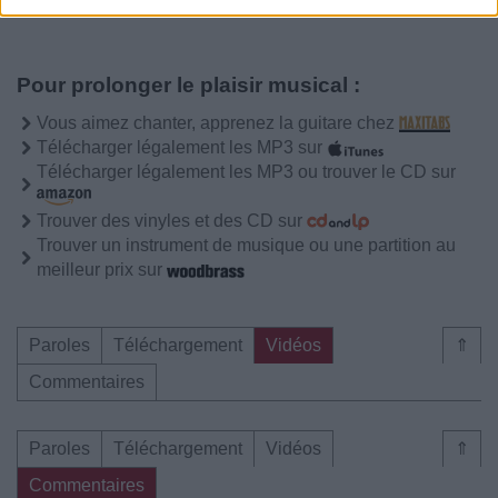
Pour prolonger le plaisir musical :
Vous aimez chanter, apprenez la guitare chez
Télécharger légalement les MP3 sur
Télécharger légalement les MP3 ou trouver le CD sur
Trouver des vinyles et des CD sur
Trouver un instrument de musique ou une partition au
meilleur prix sur
Paroles
Téléchargement
Vidéos
⇑
Commentaires
Paroles
Téléchargement
Vidéos
⇑
Commentaires