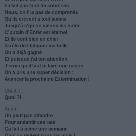
Fallait pas faire de conn'ries
Nous, on f'ra pas de compromis
Qu'ils crèvent à tout jamais
Jusqu'à c'qu'on vienne les buter
C'putain d'Enfer est éternel
Et ils vont bien en chier
Arrête de t'fatiguer ma belle
On a déjà gagné
Et puisque j'ai ton attention
J'crois qu'il faut te faire une raison
On a pris une super décision :
Avancer la prochaine Extermination !
Charlie :
Quoi ?!
Adam :
On peut pas attendre
Pour anéantir ces rats
Ça fait à peine une semaine
Mais on revient dans six mois !