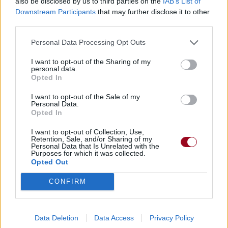
also be disclosed by us to third parties on the
IAB’s List of
Downstream Participants
that may further disclose it to other
Chanteurs :
Bloodbound
third parties.
Albums :
Rise of the Dragon Empire
Personal Data Processing Opt Outs
I want to opt-out of the Sharing of my
personal data.
Opted In
Paroles + Traduction
Téléchargement
Vidéos
⇑
Commentaires
I want to opt-out of the Sale of my
Personal Data.
Opted In
I want to opt-out of Collection, Use,
Retention, Sale, and/or Sharing of my
Personal Data that Is Unrelated with the
Pour prolonger le plaisir musical :
Purposes for which it was collected.
Opted Out
Vous aimez chanter, apprenez la guitare chez
Télécharger légalement les MP3 sur
CONFIRM
Télécharger légalement les MP3 ou trouver le CD sur
Trouver des vinyles et des CD sur
Data Deletion
Data Access
Privacy Policy
Trouver un instrument de musique ou une partition au