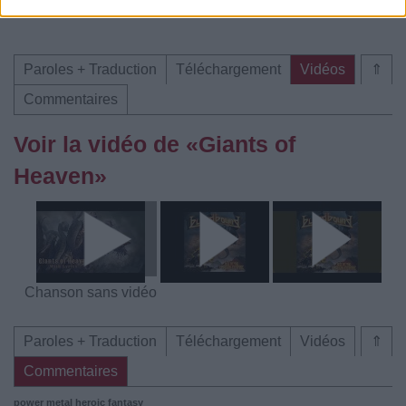
meilleur prix sur
Paroles + Traduction
Téléchargement
Vidéos
⇑
Commentaires
Voir la vidéo de «Giants of
Heaven»
Chanson sans vidéo
Paroles + Traduction
Téléchargement
Vidéos
⇑
Commentaires
power metal
heroic fantasy