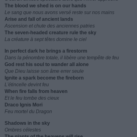
The blood we shed is on our hands
Le sang que nous avons versé reste sur nos mains
Arise and fall of ancient lands
Ascension et chute des anciennes patries
The seven-headed creature rule the sky
La créature à sept têtes domine le ciel
In perfect dark he brings a firestorm
Dans la pénombre totale, il libère une tempête de feu
God rest his soul to wander all alone
Que Dieu laisse son âme errer seule
Ignite a spark become the fireborn
L'étincelle devint feu
When fire falls from heaven
Et le feu tombe des cieux
Draco Ignis Mori
Feu mortel du Dragon
Shadows in the sky
Ombres célestes
The giants of the heavens will rise