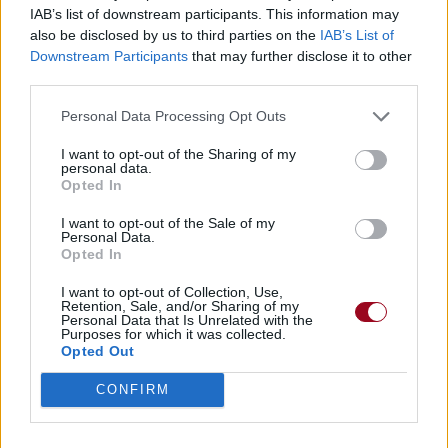
Trouver des vinyles et des CD sur
IAB’s list of downstream participants. This information may
Trouver un instrument de musique ou une partition au
also be disclosed by us to third parties on the
IAB’s List of
meilleur prix sur
Downstream Participants
that may further disclose it to other
third parties.
Personal Data Processing Opt Outs
Paroles
Téléchargement
Vidéos
⇑
I want to opt-out of the Sharing of my
Commentaires
personal data.
Opted In
Voir la vidéo de «Imagine»
I want to opt-out of the Sale of my
Personal Data.
Opted In
I want to opt-out of Collection, Use,
Retention, Sale, and/or Sharing of my
Personal Data that Is Unrelated with the
Chanson sans vidéo
Purposes for which it was collected.
Concert/Live
Concert/Live
Opted Out
CONFIRM
Concert/Live