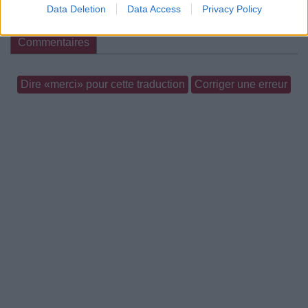
Data Deletion
Data Access
Privacy Policy
Paroles
Téléchargement
Vidéos
⇑
Commentaires
Dire «merci» pour cette traduction
Corriger une erreur