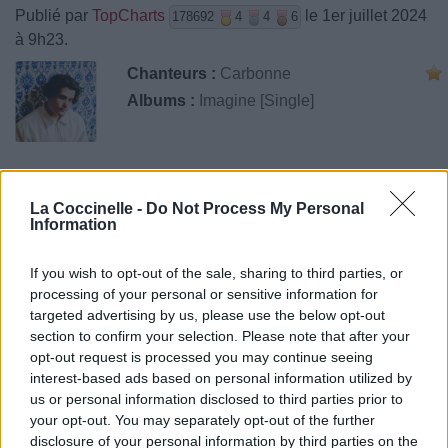
Publié par
TopCharts
le 1er juillet 2024
178692
4
4
6
à 9h23.
Chanteurs :
Carbonne
Albums :
Imagine [Single]
Paroles
Téléchargement
Vidéos
⇑
La Coccinelle -
Do Not Process My Personal
Information
Commentaires
If you wish to opt-out of the sale, sharing to third parties, or
processing of your personal or sensitive information for
targeted advertising by us, please use the below opt-out
Pour prolonger le plaisir musical :
section to confirm your selection. Please note that after your
opt-out request is processed you may continue seeing
Vous aimez chanter, apprenez la guitare chez
interest-based ads based on personal information utilized by
Télécharger légalement les MP3 sur
us or personal information disclosed to third parties prior to
Télécharger légalement les MP3 ou trouver le CD sur
your opt-out. You may separately opt-out of the further
disclosure of your personal information by third parties on the