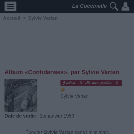
La Coccinelle
Accueil
>
Sylvie Vartan
Album «Confidanses», par Sylvie Vartan
0
0
Sylvie Vartan
Date de sortie :
1er janvier 1989
Écoutez
Sylvie Vartan
sans limite avec