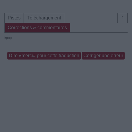
Pistes
Téléchargement
⇑
Corrections & commentaires
kpop
Dire «merci» pour cette traduction
Corriger une erreur