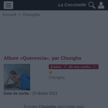
La Coccinelle
Accueil
>
Chungha
Album «Querencia», par Chungha
0
0
Chungha
Date de sortie :
15 février 2021
Écoutez
Chungha
sans limite avec