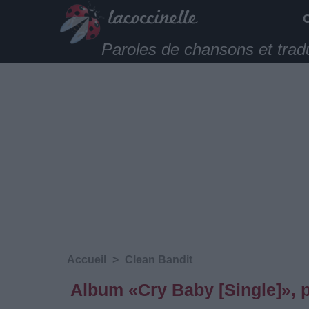
Paroles de chansons et trad
Accueil
>
Clean Bandit
Album «‎Cry Baby [Single]», 