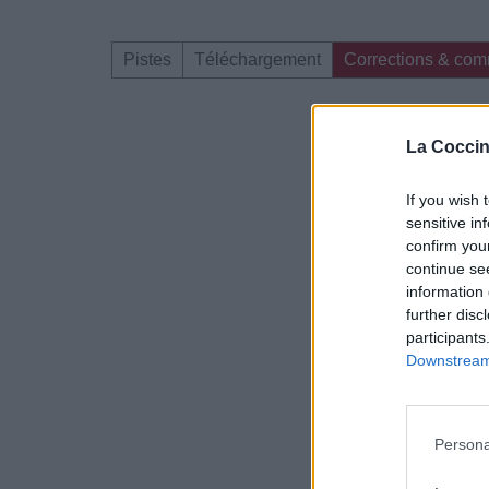
Pistes
Téléchargement
Corrections & com
Dire «merci» pour 
La Coccin
If you wish 
sensitive in
confirm you
continue se
information 
further disc
participants
Downstream 
Persona