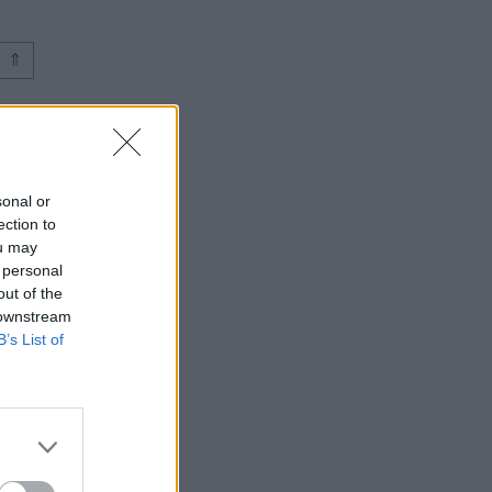
⇑
sonal or
ection to
ou may
 personal
out of the
 downstream
B’s List of