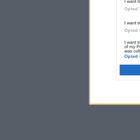
I want t
Opted 
I want t
Opted 
I want t
of my P
was col
Opted 