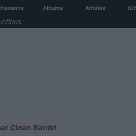
Chansons
Albums
Artistes
tC
uctions
par Clean Bandit