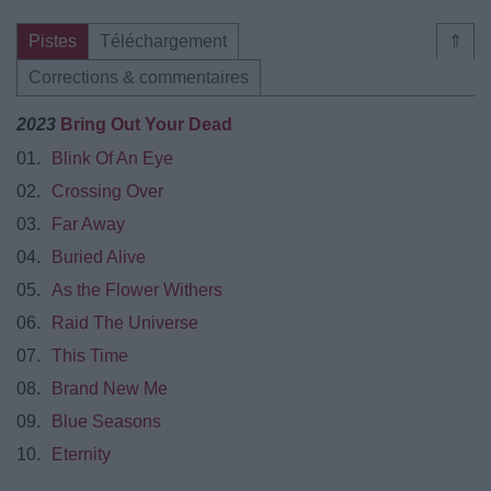
Pistes
Téléchargement
⇑
Corrections & commentaires
2023
Bring Out Your Dead
01.
Blink Of An Eye
02.
Crossing Over
03.
Far Away
04.
Buried Alive
05.
As the Flower Withers
06.
Raid The Universe
07.
This Time
08.
Brand New Me
09.
Blue Seasons
10.
Eternity