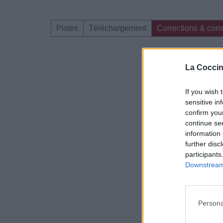
Pistes
Téléchargement
Corrections & com
Dire «merci» pour 
La Coccin
If you wish 
sensitive in
confirm you
continue se
information 
further disc
participants
Downstream 
Persona