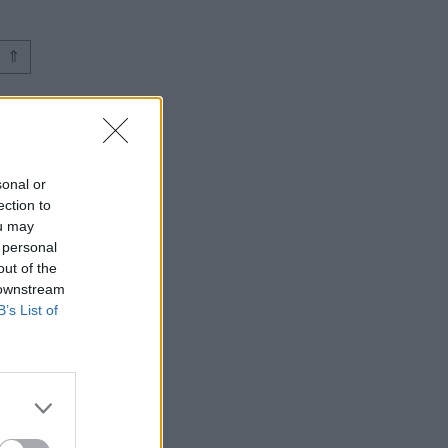
⇑
sonal or
ection to
ou may
 personal
out of the
 downstream
B’s List of