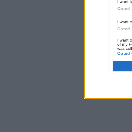
I want t
Opted 
I want t
Opted 
I want t
of my P
was col
Opted 