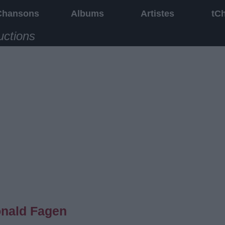
Chansons
Albums
Artistes
tC
uctions
onald Fagen