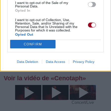
I want to opt-out of the Sale of my
Personal Data.
Vous aimez chanter, apprenez la guitare chez
Opted In
Télécharger légalement les MP3 sur
Télécharger légalement les MP3 ou trouver le CD sur
I want to opt-out of Collection, Use,
Retention, Sale, and/or Sharing of my
Personal Data that Is Unrelated with the
Trouver des vinyles et des CD sur
Purposes for which it was collected.
Opted Out
Trouver un instrument de musique ou une partition au
meilleur prix sur
CONFIRM
Paroles + Traduction
Téléchargement
Vidéos
⇑
Data Deletion
Data Access
Privacy Policy
Commentaires
Voir la vidéo de «Cenotaph»
Concert/Live