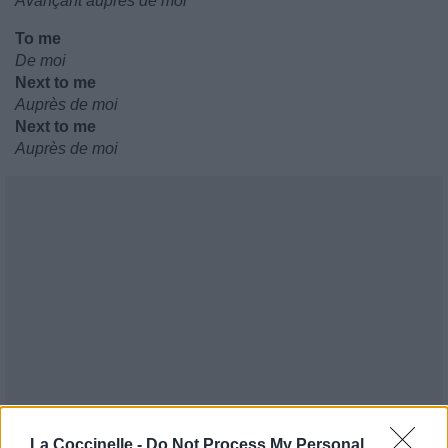
Avançant auprès de moi
To me
De moi
Next to me
Auprès de moi
Next to me
Auprès de moi
La Coccinelle -
Do Not Process My Personal