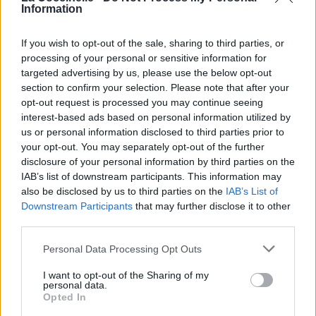
Information
If you wish to opt-out of the sale, sharing to third parties, or
processing of your personal or sensitive information for
targeted advertising by us, please use the below opt-out
Publié par
Tigrex-Feu d'Hiver
le 26 avril
section to confirm your selection. Please note that after your
93331
4
4
7
opt-out request is processed you may continue seeing
2025 à 8h18.
interest-based ads based on personal information utilized by
Chanteurs :
Ghost B.C.
us or personal information disclosed to third parties prior to
your opt-out. You may separately opt-out of the further
Albums :
Skeletá
disclosure of your personal information by third parties on the
IAB’s list of downstream participants. This information may
also be disclosed by us to third parties on the
IAB’s List of
Downstream Participants
that may further disclose it to other
Paroles + Traduction
Téléchargement
Vidéos
⇑
third parties.
Commentaires
Personal Data Processing Opt Outs
I want to opt-out of the Sharing of my
personal data.
Opted In
Pour prolonger le plaisir musical :