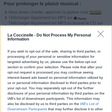
Pour prolonger le plaisir musical :
Vous aimez chanter, apprenez la guitare chez
Télécharger légalement les MP3 sur
Télécharger légalement les MP3 ou trouver le CD sur
Trouver des vinyles et des CD sur
La Coccinelle -
Do Not Process My Personal
Information
Trouver un instrument de musique ou une partition au
meilleur prix sur
If you wish to opt-out of the sale, sharing to third parties, or
processing of your personal or sensitive information for
targeted advertising by us, please use the below opt-out
Paroles + Traduction
Téléchargement
Vidéos
⇑
section to confirm your selection. Please note that after your
Commentaires
opt-out request is processed you may continue seeing
interest-based ads based on personal information utilized by
us or personal information disclosed to third parties prior to
Paroles + Traduction
Téléchargement
Vidéos
⇑
your opt-out. You may separately opt-out of the further
disclosure of your personal information by third parties on the
Commentaires
IAB’s list of downstream participants. This information may
also be disclosed by us to third parties on the
IAB’s List of
Dire «merci» pour cette traduction
Corriger une erreur
Downstream Participants
that may further disclose it to other