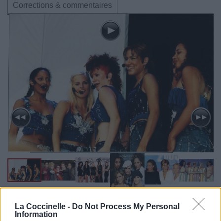
Corrections & commentaires
Biographie
Albums & Chansons
⇑
La Coccinelle -
Do Not Process My Personal
Information