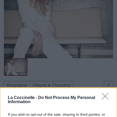
Biographie
Albums & Chansons
⇑
Téléchargements
Photos
La Coccinelle -
Do Not Process My Personal
Information
Corrections & commentaires
If you wish to opt-out of the sale, sharing to third parties, or