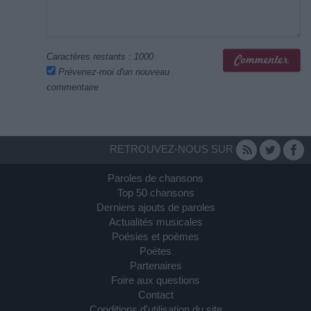
Caractères restants :
1000
Prévenez-moi d'un nouveau
commentaire
RETROUVEZ-NOUS SUR
Paroles de chansons
Top 50 chansons
Derniers ajouts de paroles
Actualités musicales
Poésies et poèmes
Poètes
Partenaires
Foire aux questions
Contact
Conditions d'utilisation du site