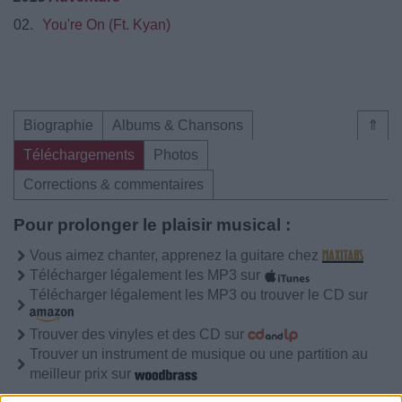
02.
You're On (Ft. Kyan)
Biographie
Albums & Chansons
⇑
Téléchargements
Photos
Corrections & commentaires
Pour prolonger le plaisir musical :
Vous aimez chanter, apprenez la guitare chez
Télécharger légalement les MP3 sur
Télécharger légalement les MP3 ou trouver le CD sur
Trouver des vinyles et des CD sur
Trouver un instrument de musique ou une partition au
meilleur prix sur