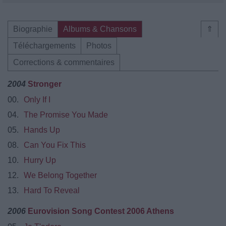
Biographie
Albums & Chansons
⇑
Téléchargements
Photos
Corrections & commentaires
2004
Stronger
00.
Only If I
04.
The Promise You Made
05.
Hands Up
08.
Can You Fix This
10.
Hurry Up
12.
We Belong Together
13.
Hard To Reveal
2006
Eurovision Song Contest 2006 Athens