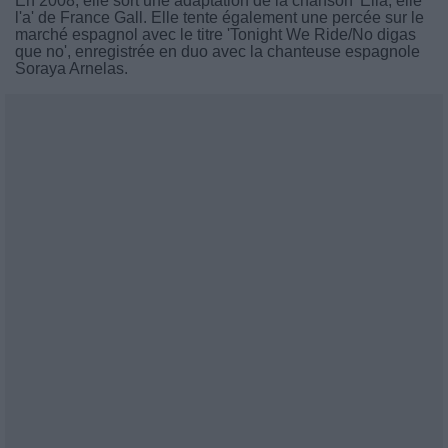
En 2008, elle sort une adaptation de la chanson 'Ella, elle
l'a' de France Gall. Elle tente également une percée sur le
marché espagnol avec le titre 'Tonight We Ride/No digas
que no', enregistrée en duo avec la chanteuse espagnole
Soraya Arnelas.