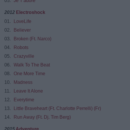
05.
Je T'adore
2012
Electroshock
01.
LoveLife
02.
Believer
03.
Broken (Ft. Narco)
04.
Robots
05.
Crazyville
06.
Walk To The Beat
08.
One More Time
10.
Madness
11.
Leave It Alone
12.
Everytime
13.
Little Braveheart (Ft. Charlotte Perrelli) (Fr)
14.
Run Away (Ft. Dj. Tim Berg)
2015
Adventure