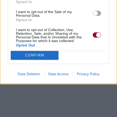
Opted In
I want to opt-out of the Sale of my
Personal Data.
Opted In
Biographie
Albums & Chansons
⇑
I want to opt-out of Collection, Use,
Téléchargements
Photos
Retention, Sale, and/or Sharing of my
Personal Data that Is Unrelated with the
Corrections & commentaires
Purposes for which it was collected.
Opted Out
CONFIRM
Dire «merci» pour cette traduction
Corriger une erreur
Data Deletion
Data Access
Privacy Policy