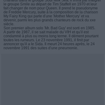
chanteur dans le groupe Sour Milk Sea. Il finira par intégrer
le groupe Smile au départ de Tim Staffell en 1970 et leur
fait changer de nom pour Queen. Il prend le pseudonyme
de Freddie Mercury, suite à la composition de la chanson
My Fairy King qui parle d'une 'Mother Mercury' et va
devenir, parmi les plus grands chanteurs de rock du xxe
siècle.
Son premier album solo 'Mr. Bad Guy' est sorti en 1985.
A partir de 1987, il se sait malade du VIH et qu'il est
condamné à plus ou moins long terme. Il dément pourtant
toutes les rumeurs. Le 23 novembre 1991, il finit par
annoncer qu'il a le Sida. Il meurt 24 heures après, le 24
novembre 1991 des suites d'une pneumonie.