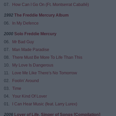
07.
How Can I Go On (Ft. Montserrat Caballé)
1992
The Freddie Mercury Album
06.
In My Defence
2000
Solo Freddie Mercury
06.
Mr Bad Guy
07.
Man Made Paradise
08.
There Must Be More To Life Than This
10.
My Love Is Dangerous
11.
Love Me Like There's No Tomorrow
02.
Foolin' Around
03.
Time
04.
Your Kind Of Lover
01.
I Can Hear Music (feat. Larry Lurex)
2006
Lover of Life, Singer of Songs [Compilation]