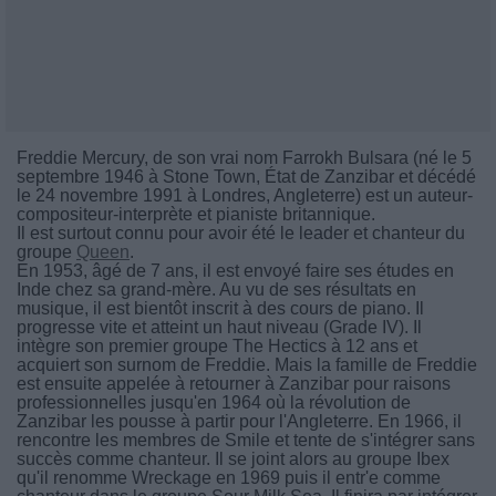
Freddie Mercury, de son vrai nom Farrokh Bulsara (né le 5
septembre 1946 à Stone Town, État de Zanzibar et décédé
le 24 novembre 1991 à Londres, Angleterre) est un auteur-
compositeur-interprète et pianiste britannique.
Il est surtout connu pour avoir été le leader et chanteur du
groupe
Queen
.
En 1953, âgé de 7 ans, il est envoyé faire ses études en
Inde chez sa grand-mère. Au vu de ses résultats en
musique, il est bientôt inscrit à des cours de piano. Il
progresse vite et atteint un haut niveau (Grade IV). Il
intègre son premier groupe The Hectics à 12 ans et
acquiert son surnom de Freddie. Mais la famille de Freddie
est ensuite appelée à retourner à Zanzibar pour raisons
professionnelles jusqu'en 1964 où la révolution de
Zanzibar les pousse à partir pour l'Angleterre. En 1966, il
rencontre les membres de Smile et tente de s'intégrer sans
succès comme chanteur. Il se joint alors au groupe Ibex
qu'il renomme Wreckage en 1969 puis il entr'e comme