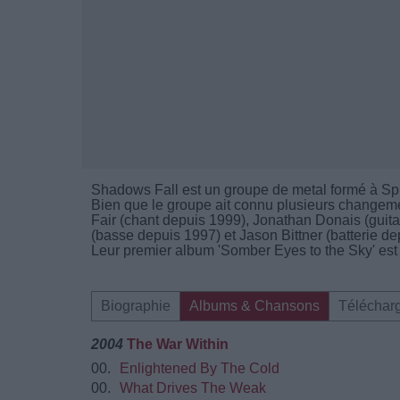
Shadows Fall est un groupe de metal formé à Spr
Bien que le groupe ait connu plusieurs changemen
Fair (chant depuis 1999), Jonathan Donais (guit
(basse depuis 1997) et Jason Bittner (batterie de
Leur premier album 'Somber Eyes to the Sky' est 
Biographie
Albums & Chansons
Téléchar
2004
The War Within
00.
Enlightened By The Cold
00.
What Drives The Weak