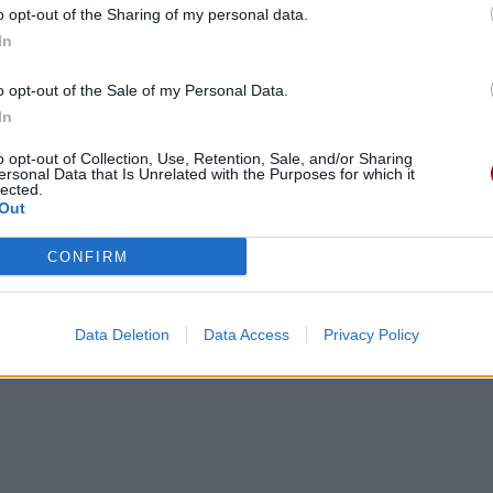
o opt-out of the Sharing of my personal data.
In
o opt-out of the Sale of my Personal Data.
In
o opt-out of Collection, Use, Retention, Sale, and/or Sharing
ersonal Data that Is Unrelated with the Purposes for which it
lected.
Out
gements
Photos
Corrections & commentaires
CONFIRM
cette traduction
Corriger une erreur
Data Deletion
Data Access
Privacy Policy