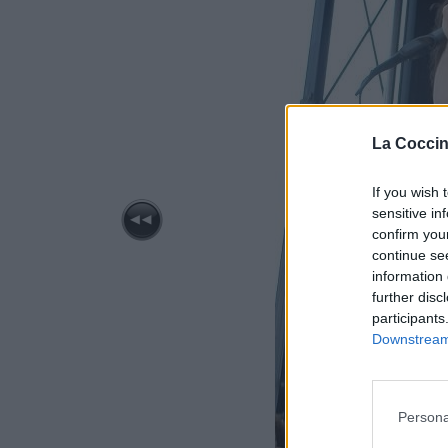
La Coccin
If you wish 
sensitive in
confirm you
continue se
information 
further disc
participants
Downstream 
Persona