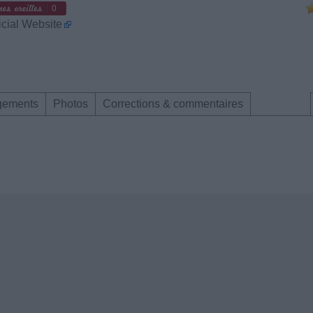
0
icial Website
gements
Photos
Corrections & commentaires