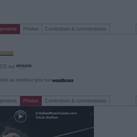
gements
Photos
Corrections & commentaires
e CD sur
ion au meilleur prix sur
gements
Photos
Corrections & commentaires