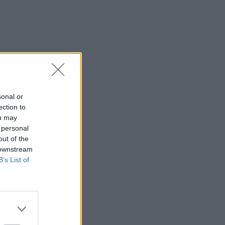
sonal or
ection to
ou may
 personal
out of the
 downstream
B’s List of