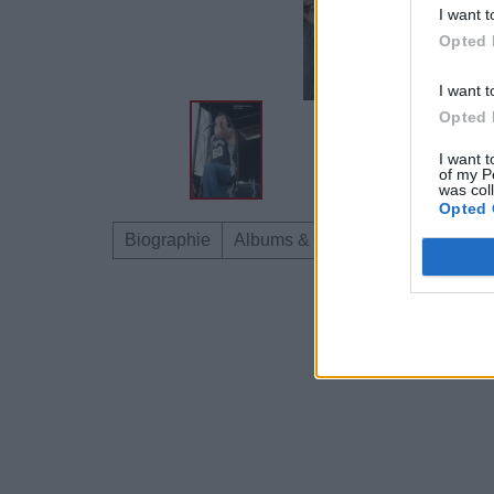
I want t
Opted 
I want t
Opted 
I want t
of my P
was col
Opted 
Biographie
Albums & Chansons
Téléchar
Dire «merci» pour 