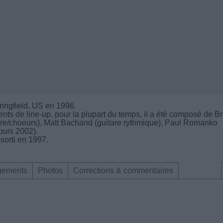
ingfield, US en 1996.
ts de line-up, pour la plupart du temps, il a été composé de Br
are/choeurs), Matt Bachand (guitare rythmique), Paul Romanko
puis 2002).
sorti en 1997.
gements
Photos
Corrections & commentaires