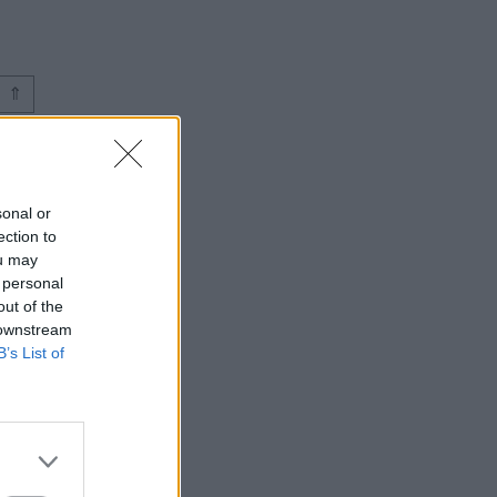
⇑
sonal or
ection to
ou may
 personal
out of the
 downstream
B’s List of