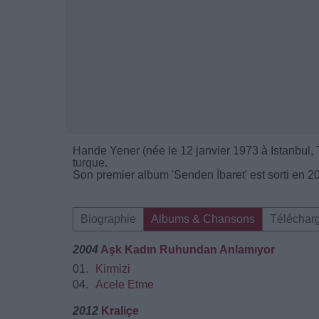
Hande Yener (née le 12 janvier 1973 à Istanbul, T
turque.
Son premier album 'Senden İbaret' est sorti en 2
Biographie
Albums & Chansons
Téléchar
2004
Aşk Kadın Ruhundan Anlamıyor
01.
Kirmizi
04.
Acele Etme
2012
Kraliçe