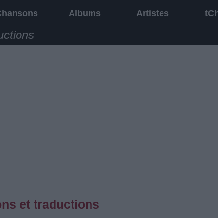
Chansons
Albums
Artistes
tC
uctions
ns et traductions