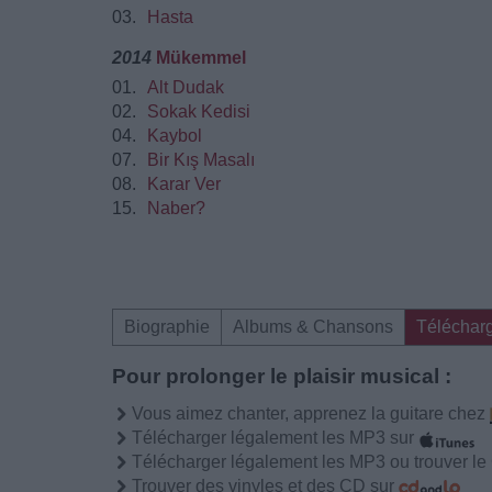
03.
Hasta
2014
Mükemmel
01.
Alt Dudak
02.
Sokak Kedisi
04.
Kaybol
07.
Bir Kış Masalı
08.
Karar Ver
15.
Naber?
Biographie
Albums & Chansons
Téléchar
Pour prolonger le plaisir musical :
Vous aimez chanter, apprenez la guitare chez
Télécharger légalement les MP3 sur
Télécharger légalement les MP3 ou trouver l
Trouver des vinyles et des CD sur