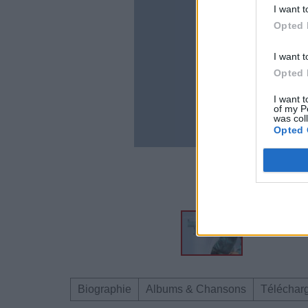
I want t
Opted 
I want t
Opted 
I want t
of my P
was col
Opted 
Biographie
Albums & Chansons
Téléchar