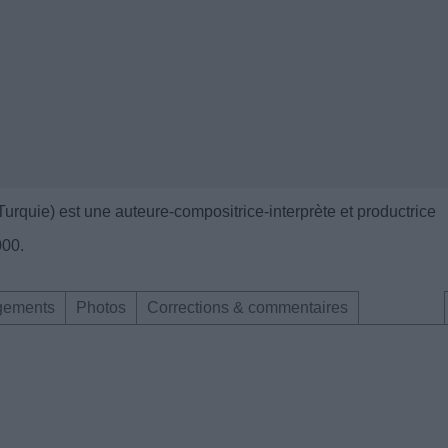
urquie) est une auteure-compositrice-interprète et productrice
000.
gements
Photos
Corrections & commentaires