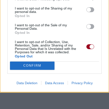
I want to opt-out of the Sharing of my
personal data.
Opted In
Biographie
Albums & Chansons
⇑
I want to opt-out of the Sale of my
Personal Data.
Téléchargements
Photos
Opted In
Corrections & commentaires
I want to opt-out of Collection, Use,
Retention, Sale, and/or Sharing of my
Personal Data that Is Unrelated with the
Purposes for which it was collected.
Dire «merci» pour cette traduction
Corriger une erreur
Opted Out
CONFIRM
Data Deletion
Data Access
Privacy Policy