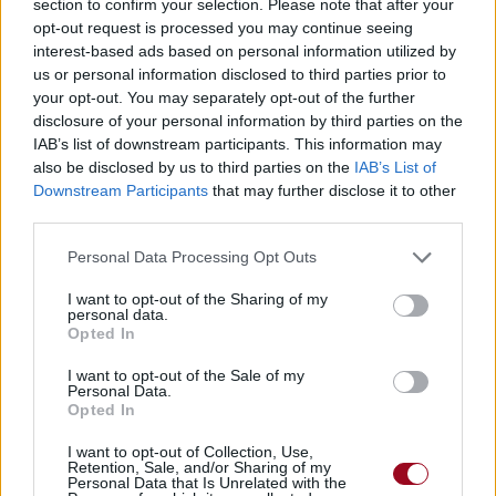
section to confirm your selection. Please note that after your
opt-out request is processed you may continue seeing
interest-based ads based on personal information utilized by
us or personal information disclosed to third parties prior to
your opt-out. You may separately opt-out of the further
disclosure of your personal information by third parties on the
IAB’s list of downstream participants. This information may
also be disclosed by us to third parties on the
IAB’s List of
Downstream Participants
that may further disclose it to other
third parties.
Biographie
Albums & Chansons
⇑
Personal Data Processing Opt Outs
Téléchargements
Photos
I want to opt-out of the Sharing of my
personal data.
Corrections & commentaires
Opted In
I want to opt-out of the Sale of my
Personal Data.
Dire «merci» pour cette traduction
Corriger une erreur
Opted In
I want to opt-out of Collection, Use,
Retention, Sale, and/or Sharing of my
Personal Data that Is Unrelated with the