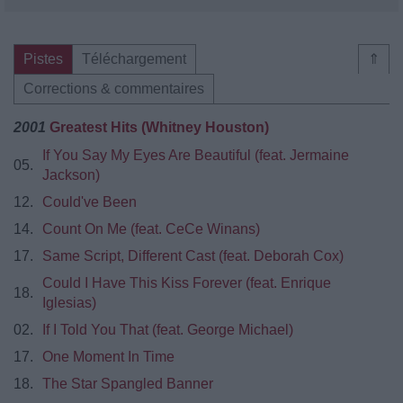
Pistes
Téléchargement
⇑
Corrections & commentaires
2001
Greatest Hits (Whitney Houston)
If You Say My Eyes Are Beautiful (feat. Jermaine
05.
Jackson)
12.
Could've Been
14.
Count On Me (feat. CeCe Winans)
17.
Same Script, Different Cast (feat. Deborah Cox)
Could I Have This Kiss Forever (feat. Enrique
18.
Iglesias)
02.
If I Told You That (feat. George Michael)
17.
One Moment In Time
18.
The Star Spangled Banner