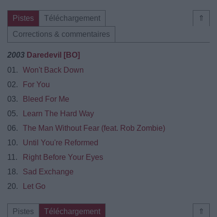
Pistes
Téléchargement
⇑
Corrections & commentaires
2003
Daredevil [BO]
01.
Won't Back Down
02.
For You
03.
Bleed For Me
05.
Learn The Hard Way
06.
The Man Without Fear (feat. Rob Zombie)
10.
Until You're Reformed
11.
Right Before Your Eyes
18.
Sad Exchange
20.
Let Go
Pistes
Téléchargement
⇑