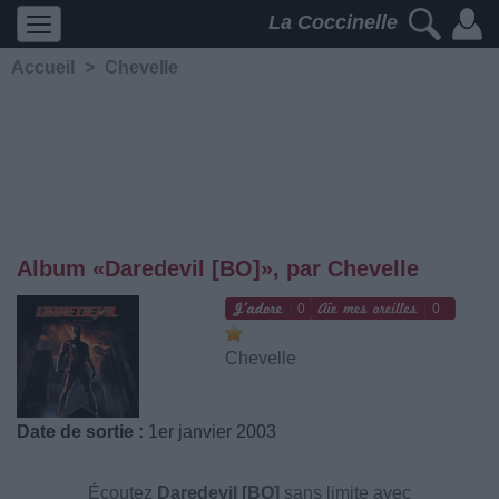
La Coccinelle
Accueil
>
Chevelle
Album «Daredevil [BO]», par Chevelle
0
0
Chevelle
Date de sortie :
1er janvier 2003
Écoutez
Daredevil [BO]
sans limite avec