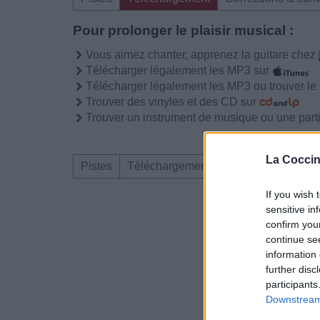
Pour prolonger le plaisir musical :
Vous aimez chanter, apprenez la guitare chez
Télécharger légalement les MP3 sur
Télécharger légalement les MP3 ou trouver l
Trouver des vinyles et des CD sur
Trouver un instrument de musique ou une partit
La Coccin
Pistes
Téléchargement
Corrections & com
If you wish 
sensitive in
Dire «merci» pour 
confirm you
continue se
information 
further disc
participants
Downstream 