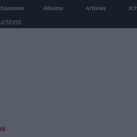
Chansons
Albums
Artistes
tC
uctions
ow