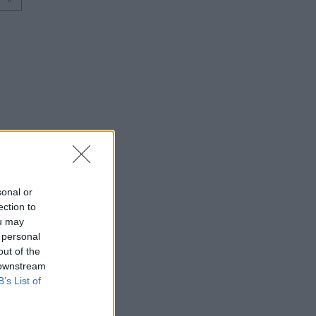
⇑
sonal or
ection to
ou may
 personal
out of the
 downstream
B’s List of