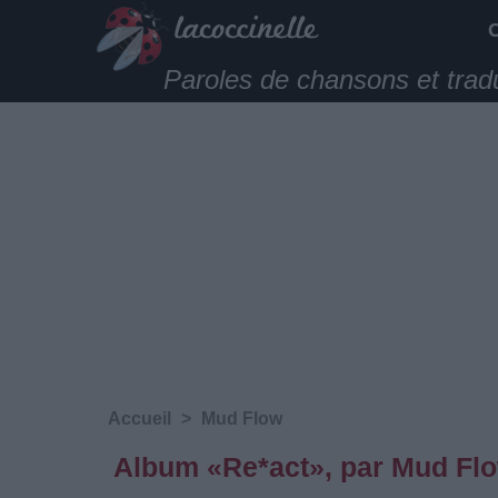
Paroles de chansons et trad
Accueil
>
Mud Flow
Album «Re*act», par Mud Fl