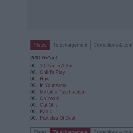
Pistes
Téléchargement
Corrections & com
2001
Re*act
00.
10 P.m. In A Bar
00.
Child's Play
00.
How
00.
In Your Arms
00.
My Little Psychiatrism
00.
Oh Yeah!
00.
Out Of It
00.
Panic
00.
Particles Of Dust
Pistes
Téléchargement
Corrections & com