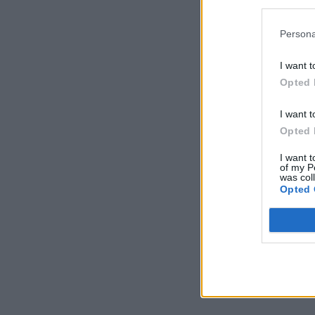
Persona
I want t
Opted 
I want t
Opted 
I want t
of my P
was col
Opted 