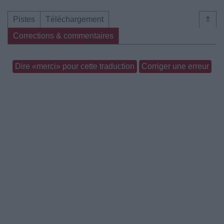
Pistes
Téléchargement
⇑
Corrections & commentaires
Dire «merci» pour cette traduction
Corriger une erreur