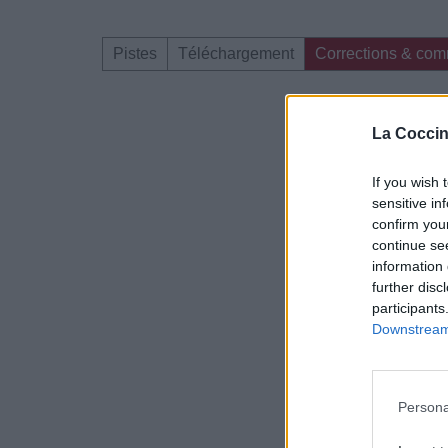
Pistes
Téléchargement
Corrections & com
Dire «merci» pour 
La Coccin
If you wish 
sensitive in
confirm you
continue se
information 
further disc
participants
Downstream 
Persona