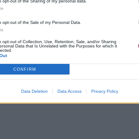
o opt-out of the Sharing of my personal data.
In
o opt-out of the Sale of my Personal Data.
In
o opt-out of Collection, Use, Retention, Sale, and/or Sharing
ersonal Data that Is Unrelated with the Purposes for which it
lected.
Out
CONFIRM
Data Deletion
Data Access
Privacy Policy