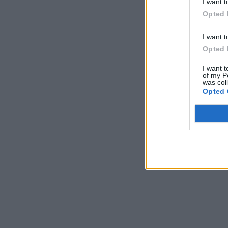
I want t
Opted 
I want t
Opted 
I want t
of my P
was col
Opted 