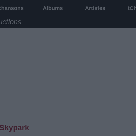
Chansons
Albums
Artistes
tC
uctions
 Skypark