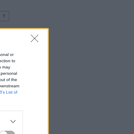
⇑
sonal or
ection to
ou may
 personal
out of the
 downstream
B’s List of