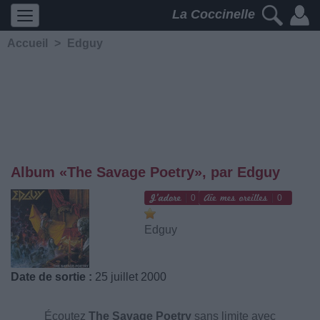
La Coccinelle
Accueil
>
Edguy
Album «The Savage Poetry», par Edguy
0
0
Edguy
Date de sortie :
25 juillet 2000
Écoutez
The Savage Poetry
sans limite avec