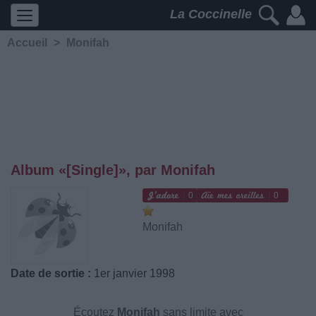
La Coccinelle
Accueil
>
Monifah
Album «[Single]», par Monifah
0
0
Monifah
Date de sortie :
1er janvier 1998
Écoutez
Monifah
sans limite avec