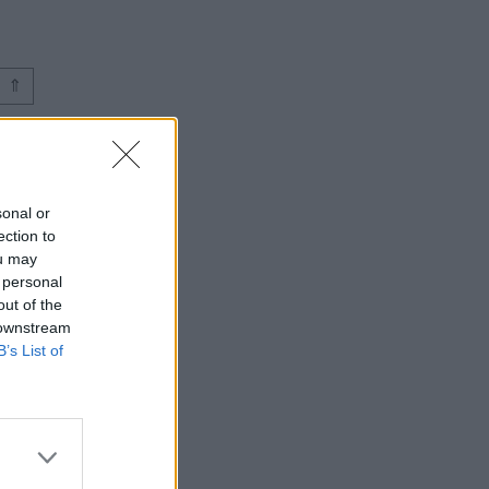
⇑
sonal or
ection to
ou may
 personal
out of the
 downstream
B’s List of