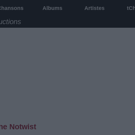
Chansons
Albums
Artistes
tC
uctions
he Notwist