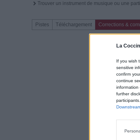
Trouver un instrument de musique ou une partit
Pistes
Téléchargement
Corrections & com
Dire «merci» pour 
La Coccin
If you wish 
sensitive in
confirm you
continue se
information 
further disc
participants
Downstream 
Persona