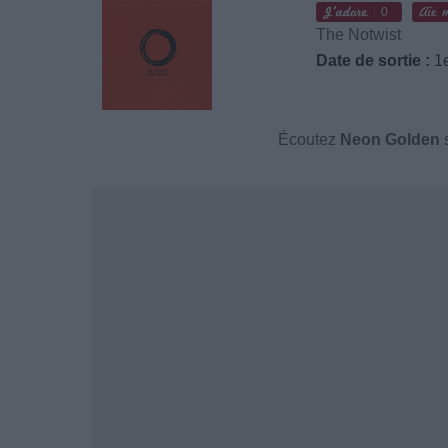
0
The Notwist
Date de sortie :
1e
Écoutez
Neon Golden
s