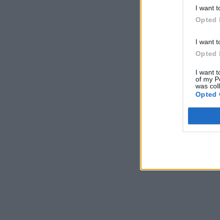
I want t
Opted 
I want t
Opted 
I want t
of my P
was col
Opted 