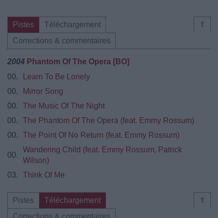
Pistes
Téléchargement
⇑
Corrections & commentaires
2004
Phantom Of The Opera [BO]
00.
Learn To Be Lonely
00.
Mirror Song
00.
The Music Of The Night
00.
The Phantom Of The Opera (feat. Emmy Rossum)
00.
The Point Of No Return (feat. Emmy Rossum)
Wandering Child (feat. Emmy Rossum, Patrick
00.
Wilson)
03.
Think Of Me
Pistes
Téléchargement
⇑
Corrections & commentaires