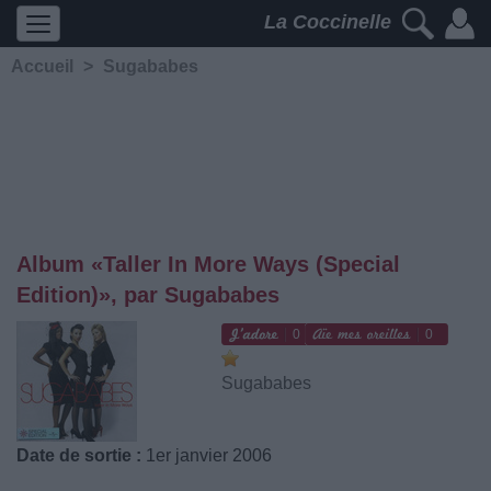
La Coccinelle
Accueil
>
Sugababes
Album «Taller In More Ways (Special
Edition)», par Sugababes
0
0
Sugababes
Date de sortie :
1er janvier 2006