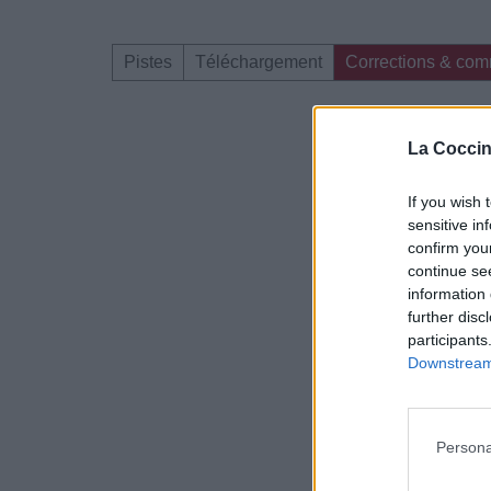
Pistes
Téléchargement
Corrections & com
Dire «merci» pour 
La Coccin
If you wish 
sensitive in
confirm you
continue se
information 
further disc
participants
Downstream 
Persona