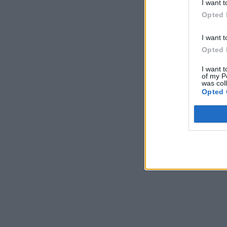
I want t
Opted 
I want t
Opted 
I want t
of my P
was col
Opted 