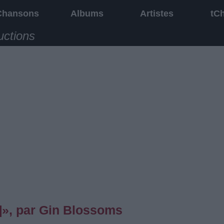
Chansons
Albums
Artistes
tC
uctions
», par Gin Blossoms