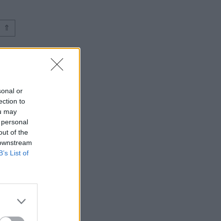
⇑
sonal or
ection to
ou may
 personal
out of the
 downstream
B’s List of