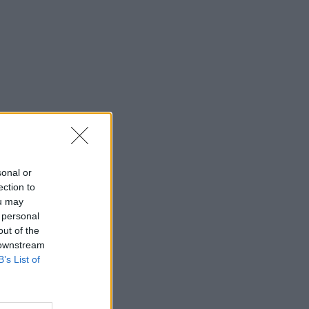
⇑
sonal or
ection to
ou may
 personal
out of the
 downstream
B’s List of