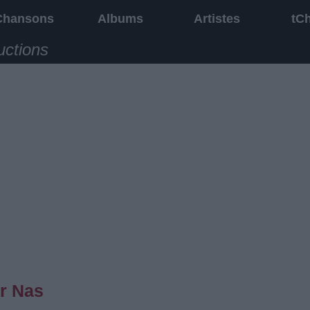
Chansons
Albums
Artistes
tC
uctions
r Nas