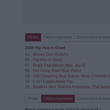
Pistes
Téléchargement
Corrections & com
2006
Hip Hop Is Dead
01.
Money Over Bullshit
05.
Hip Hop Is Dead
07.
Black Republican (feat. Jay-Z)
08.
Not Going Back (feat. Kelis)
09.
Still Dreaming (feat. Kanye West, Chrisette 
14.
Can't Forget About You
15.
Hustlers (feat. Marsha Ambrosius, The Gam
Pistes
Téléchargement
Corrections & com
Pour prolonger le plaisir musical :