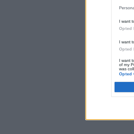
Persona
I want t
Opted 
I want t
Opted 
I want t
of my P
was col
Opted 