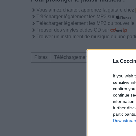
Vous aimez chanter, apprenez la guitare chez
Télécharger légalement les MP3 sur
Télécharger légalement les MP3 ou trouver l
Trouver des vinyles et des CD sur
Trouver un instrument de musique ou une partit
Pistes
Téléchargement
Corrections & com
La Coccin
Dire «merci» pour 
If you wish 
sensitive in
confirm you
continue se
information 
further disc
participants
Downstream 