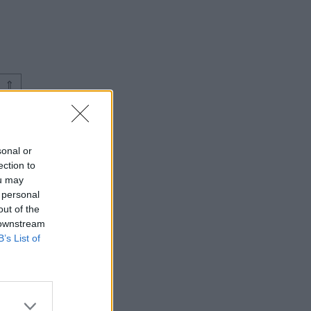
⇑
sonal or
ection to
ou may
 personal
out of the
 downstream
B’s List of