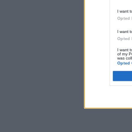
I want t
Opted 
I want t
Opted 
I want t
of my P
was col
Opted 