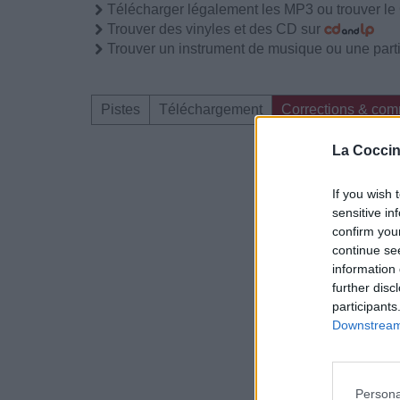
Télécharger légalement les MP3 ou trouver l
Trouver des vinyles et des CD sur
Trouver un instrument de musique ou une partit
Pistes
Téléchargement
Corrections & com
La Coccin
Dire «merci» pour 
If you wish 
sensitive in
confirm you
continue se
information 
further disc
participants
Downstream 
Persona