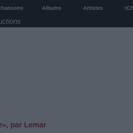
Chansons
Albums
Artistes
tC
uctions
e», par Lemar