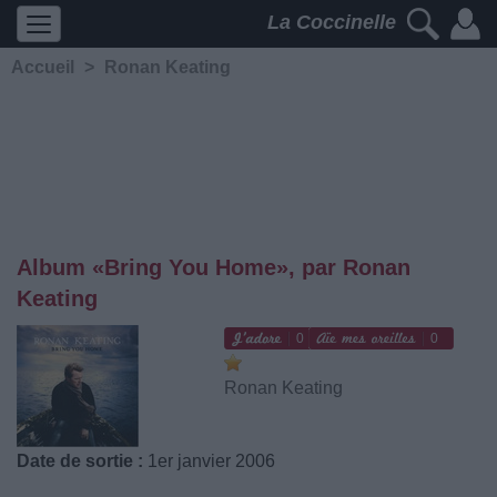
La Coccinelle
Accueil
>
Ronan Keating
Album «Bring You Home», par Ronan
Keating
0
0
Ronan Keating
Date de sortie :
1er janvier 2006