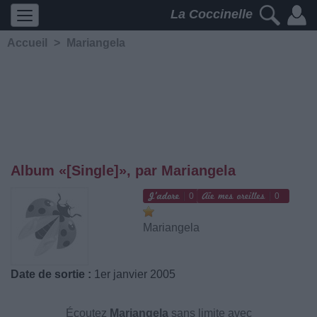
La Coccinelle
Accueil
>
Mariangela
Album «[Single]», par Mariangela
0
0
Mariangela
Date de sortie :
1er janvier 2005
Écoutez
Mariangela
sans limite avec