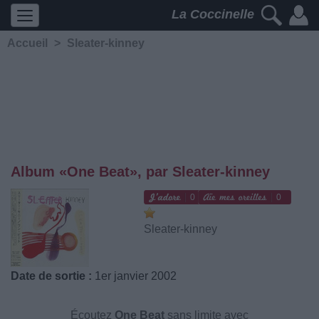
La Coccinelle
Accueil
>
Sleater-kinney
Album «One Beat», par Sleater-kinney
0
0
Sleater-kinney
Date de sortie :
1er janvier 2002
Écoutez
One Beat
sans limite avec